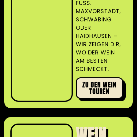
FUSS. M
AXVORSTADT, S
CHWABING O
DER H
AIDHAUSEN – W
IR ZEIGEN DIR, W
O DER WEIN A
M BESTEN S
CHMECKT.
ZU DEN WEIN
TOUREN
WEIN