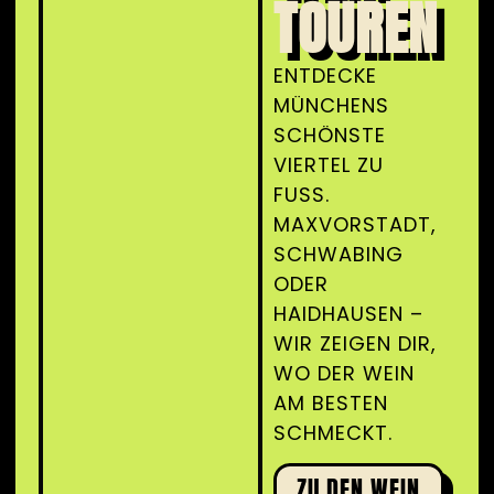
TOUREN
ENTDECKE
MÜNCHENS
SCHÖNSTE
VIERTEL ZU
FUSS. M
AXVORSTADT, S
CHWABING O
DER H
AIDHAUSEN – W
IR ZEIGEN DIR, W
O DER WEIN A
M BESTEN S
CHMECKT.
ZU DEN WEIN